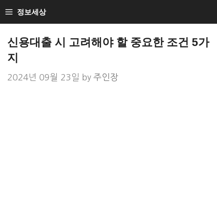
Skip
정보세상
to
Loan Loan
content
신용대출 시 고려해야 할 중요한 조건 5가
지
2024년 09월 23일
by
주인장