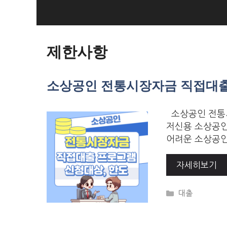
Skip
to
Loan Loan
content
제한사항
소상공인 전통시장자금 직접대출 
소상공인 전통시
저신용 소상공인
어려운 소상공인
자세히보기
Categories
대출