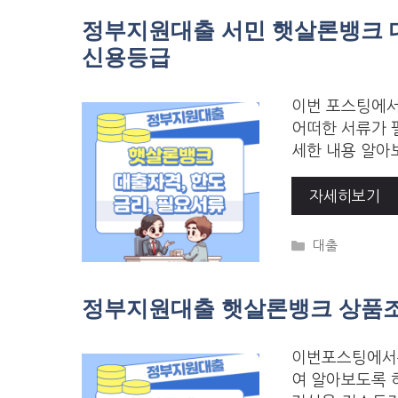
정부지원대출 서민 햇살론뱅크 대출
신용등급
이번 포스팅에서
어떠한 서류가 
세한 내용 알아
자세히보기
Categories
대출
정부지원대출 햇살론뱅크 상품조건
이번포스팅에서는
여 알아보도록 