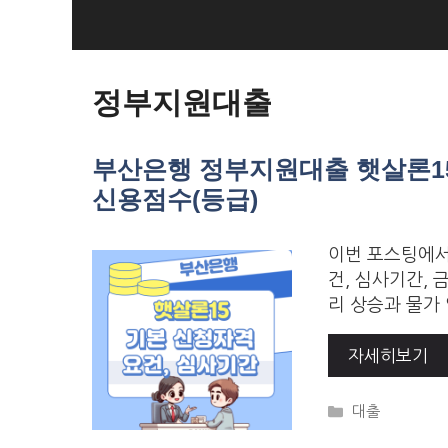
Skip
to
Loan Loan
content
정부지원대출
부산은행 정부지원대출 햇살론15
신용점수(등급)
이번 포스팅에서
건, 심사기간, 
리 상승과 물가
자세히보기
Categories
대출