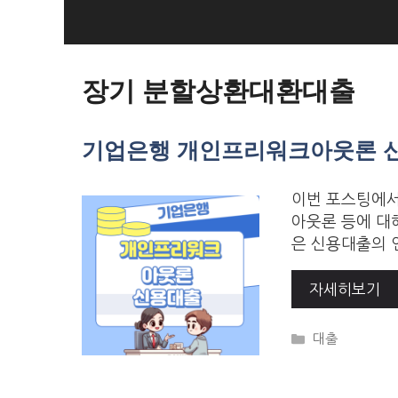
Skip
to
Loan Loan
content
장기 분할상환대환대출
기업은행 개인프리워크아웃론 
이번 포스팅에서
아웃론 등에 대
은 신용대출의 
자세히보기
Categories
대출