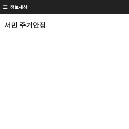
Skip
정보세상
to
Loan Loan
content
서민 주거안정