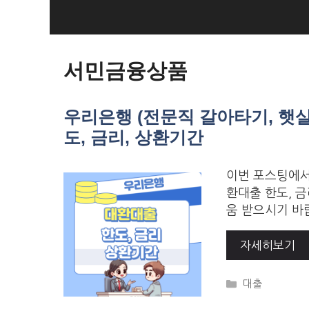
Skip
to
Loan Loan
content
서민금융상품
우리은행 (전문직 갈아타기, 햇
도, 금리, 상환기간
이번 포스팅에서
환대출 한도, 
움 받으시기 바
자세히보기
Categories
대출