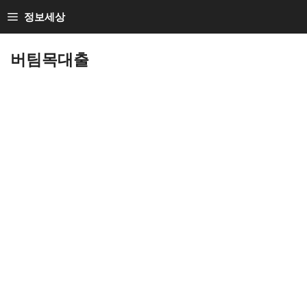
Skip
정보세상
to
Loan Loan
content
버팀목대출