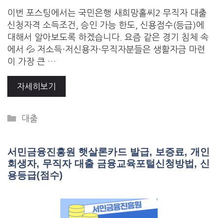
이번 포스팅에서는 국민은행 새희망홀씨2 무직자 대출
신청자격 소득조건, 승인 가능 한도, 신용점수(등급)에
대해서 알아보도록 하겠습니다. 요즘 같은 경기 침체 속
에서 💦 저소득·저신용자·무직자분들은 생활자금 마련
이 가장 큰 …
자세히보기
Categories
대출
서민금융진흥원 햇살론카드 발급, 보증료, 개인
회생자, 무직자 대출 금융교육포털신청방법, 신
용등급(점수)