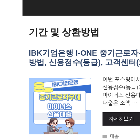
Skip
to
Loan Loan
content
기간 및 상환방법
IBK기업은행 i-ONE 중기근로
방법, 신용점수(등급), 고객센터(15
이번 포스팅에서
신용점수(등급)
마이너스 신용대
대출은 소액 …
자세히보기
Categories
대출