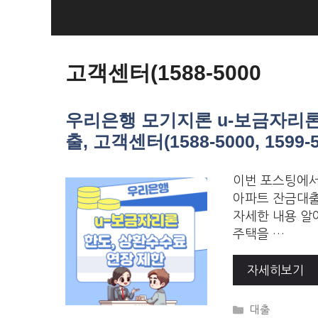
Skip
to
Loan Loan
content
고객센터(1588-5000
우리은행 모기지론 u-보금자리론
출, 고객센터(1588-5000, 1599-5
이번 포스팅에서
아파트 잔금대출,
자세한 내용 알
주택을 …
자세히보기
Categories
대출