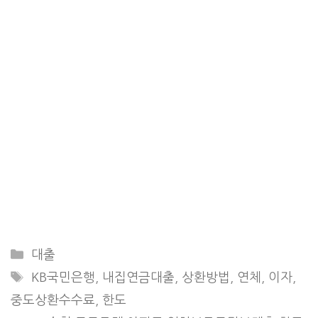
Categories
대출
Tags
KB국민은행
,
내집연금대출
,
상환방법
,
연체
,
이자
,
중도상환수수료
,
한도