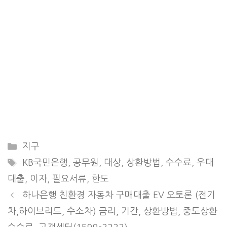
Categories
지구
Tags
KB국민은행
,
공무원
,
대상
,
상환방법
,
수수료
,
우대
대출
,
이자
,
필요서류
,
한도
하나은행 친환경 자동차 구매대출 EV 오토론 (전기
차,하이브리드, 수소차) 금리, 기간, 상환방법, 중도상환