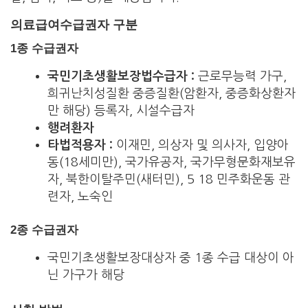
의료급여수급권자 구분
1종 수급권자
국민기초생활보장법수급자 :
근로무능력 가구,
희귀난치성질환 중증질환(암환자, 중증화상환자
만 해당) 등록자, 시설수급자
행려환자
타법적용자 :
이재민, 의상자 및 의사자, 입양아
동(18세미만), 국가유공자, 국가무형문화재보유
자, 북한이탈주민(새터민), 5 18 민주화운동 관
련자, 노숙인
2종 수급권자
국민기초생활보장대상자 중 1종 수급 대상이 아
닌 가구가 해당