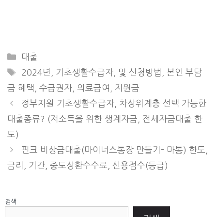
Categories
대출
Tags
2024년
,
기초생활수급자
,
및 신청방법
,
본인 부담
금 혜택
,
수급권자
,
의료급여
,
지원금
정부지원 기초생활수급자, 차상위계층 선택 가능한
대출종류? (저소득을 위한 생계자금, 전세자금대출 한
도)
핀크 비상금대출(마이너스통장 만들기- 마통) 한도,
금리, 기간, 중도상환수수료, 신용점수(등급)
검색