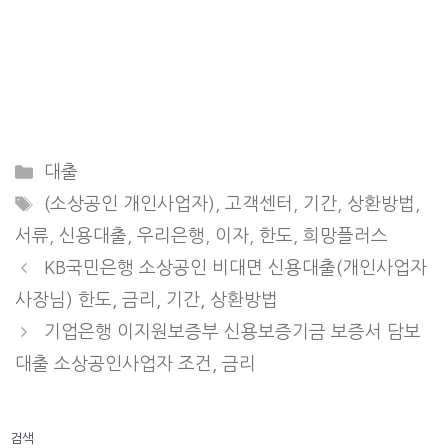
Categories
대출
Tags
(소상공인 개인사업자)
,
고객센터
,
기간
,
상환방법
,
서류
,
신용대출
,
우리은행
,
이자
,
한도
,
희망플러스
KB국민은행 소상공인 비대면 신용대출(개인사업자
사장님) 한도, 금리, 기간, 상환방법
기업은행 이지원보증부 신용보증기금 보증서 담보
대출 소상공인사업자 조건, 금리
검색