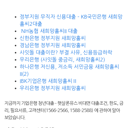
정부지원 무직자 신용대출 – KB국민은행 새희망
홀씨2대출
NH농협 새희망홀씨II 대출
신한은행 정부지원 새희망홀씨
경남은행 정부지원 새희망홀씨
사잇돌 대출이란? 부결 사유, 신용등급하락
우리은행 (사잇돌 중금리, 새희망홀씨2)
하나은행 저신용, 저소득 서민금융 새희망홀씨
II(2)
IBK기업은행 새희망홀씨Ⅱ
우리은행 정부지원 새희망홀씨
지금까지 기업은행 청년대출 – 햇살론유스 비대면 대출조건, 한도, 금
리, 필요서류, 고객센터(1566-2566, 1588-2588)
에 관하여 알아
보았습니다.