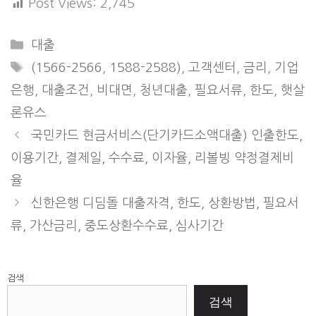
Post Views:
2,745
Categories
대출
Tags
(1566-2566
,
1588-2588)
,
고객센터
,
금리
,
기업
은행
,
대출조건
,
비대면
,
청년대출
,
필요서류
,
한도
,
햇살
론유스
국민카드 현금서비스(단기카드소액대출) 인출한도,
이용기간, 결제일, 수수료, 이자율, 리볼빙 약정결제비
율
신한은행 디딤돌 대출자격, 한도, 상환방법, 필요서
류, 가산금리, 중도상환수수료, 심사기간
검색
검색