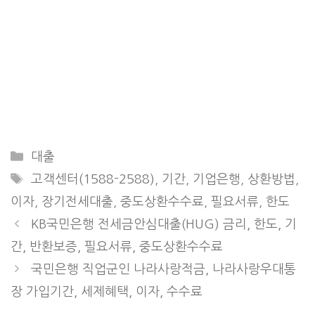
Categories
대출
Tags
고객센터(1588-2588)
,
기간
,
기업은행
,
상환방법
,
이자
,
장기전세대출
,
중도상환수수료
,
필요서류
,
한도
KB국민은행 전세금안심대출(HUG) 금리, 한도, 기
간, 반환보증, 필요서류, 중도상환수수료
국민은행 직업군인 나라사랑적금, 나라사랑우대통
장 가입기간, 세제혜택, 이자, 수수료