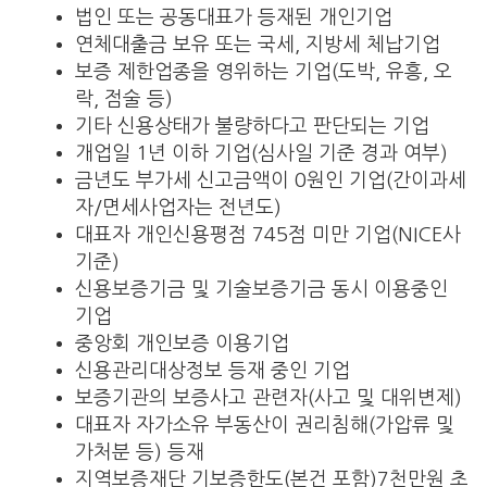
법인 또는 공동대표가 등재된 개인기업
연체대출금 보유 또는 국세, 지방세 체납기업
보증 제한업종을 영위하는 기업(도박, 유흥, 오
락, 점술 등)
기타 신용상태가 불량하다고 판단되는 기업
개업일 1년 이하 기업(심사일 기준 경과 여부)
금년도 부가세 신고금액이 0원인 기업(간이과세
자/면세사업자는 전년도)
대표자 개인신용평점 745점 미만 기업(NICE사
기준)
신용보증기금 및 기술보증기금 동시 이용중인
기업
중앙회 개인보증 이용기업
신용관리대상정보 등재 중인 기업
보증기관의 보증사고 관련자(사고 및 대위변제)
대표자 자가소유 부동산이 권리침해(가압류 및
가처분 등) 등재
지역보증재단 기보증한도(본건 포함)7천만원 초