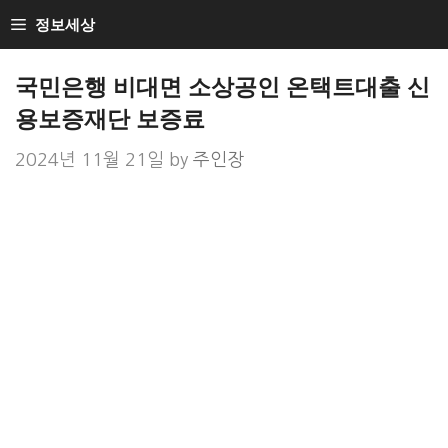
Skip
정보세상
to
Loan Loan
content
국민은행 비대면 소상공인 온택트대출 신
용보증재단 보증료
2024년 11월 21일
by
주인장