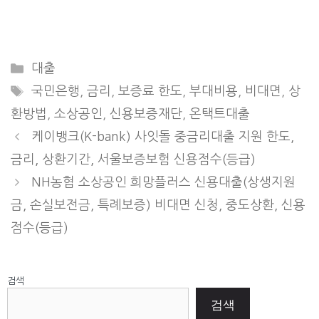
Categories
대출
Tags
국민은행
,
금리
,
보증료 한도
,
부대비용
,
비대면
,
상
환방법
,
소상공인
,
신용보증재단
,
온택트대출
케이뱅크(K-bank) 사잇돌 중금리대출 지원 한도,
금리, 상환기간, 서울보증보험 신용점수(등급)
NH농협 소상공인 희망플러스 신용대출(상생지원
금, 손실보전금, 특례보증) 비대면 신청, 중도상환, 신용
점수(등급)
검색
검색